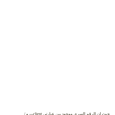
حيث ان الرقم السري موجود بين عبارتي client--- و /