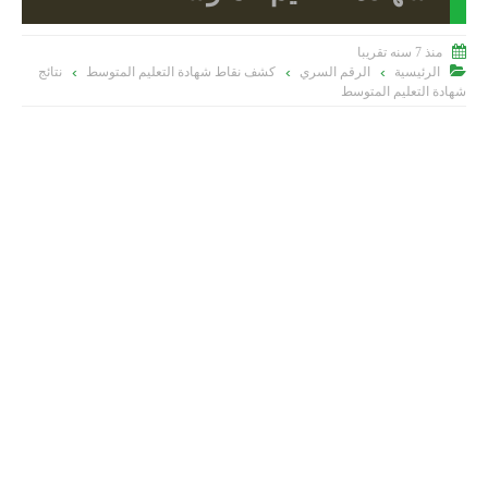

منذ 7 سنه تقريبا

الرئيسية
الرقم السري
كشف نقاط شهادة التعليم المتوسط
نتائج
>
>
>
شهادة التعليم المتوسط